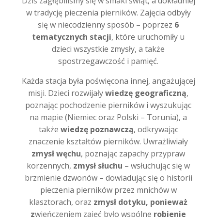
Dziś zagłębiliśmy się w smaki świąt, a dokładniej
w tradycję pieczenia pierników. Zajęcia odbyły
się w niecodzienny sposób – poprzez
6
tematycznych stacji
, które uruchomiły u
dzieci wszystkie zmysły, a także
spostrzegawczość i pamięć.
Każda stacja była poświęcona innej, angażującej
misji. Dzieci rozwijały
wiedzę geograficzną
,
poznając pochodzenie pierników i wyszukując
na mapie (Niemiec oraz Polski – Torunia), a
także
wiedzę poznawczą
, odkrywając
znaczenie kształtów pierników. Uwrażliwiały
zmysł węchu
, poznając zapachy przypraw
korzennych,
zmysł słuchu
– wsłuchując się w
brzmienie dzwonów – dowiadując się o historii
pieczenia pierników przez mnichów w
klasztorach, oraz
zmysł dotyku, ponieważ
z
wieńczeniem zajęć było wspólne
robienie