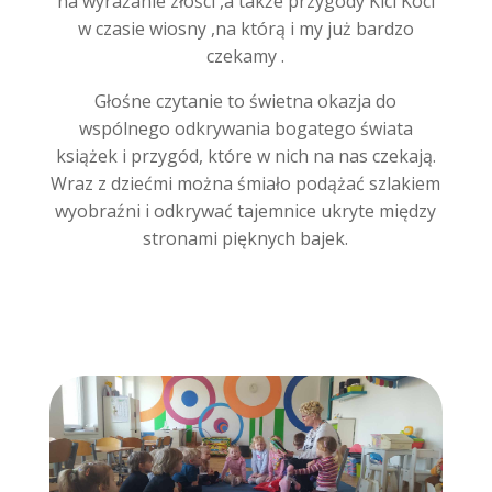
na wyrażanie złości ,a także przygody Kici Koci
w czasie wiosny ,na którą i my już bardzo
czekamy .
Głośne czytanie to świetna okazja do
wspólnego odkrywania bogatego świata
książek i przygód, które w nich na nas czekają.
Wraz z dziećmi można śmiało podążać szlakiem
wyobraźni i odkrywać tajemnice ukryte między
stronami pięknych bajek.