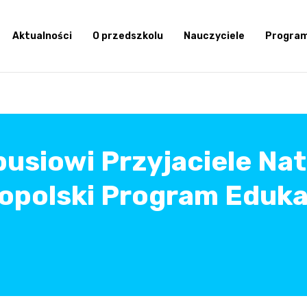
Aktualności
O przedszkolu
Nauczyciele
Progra
usiowi Przyjaciele Na
opolski Program Eduk