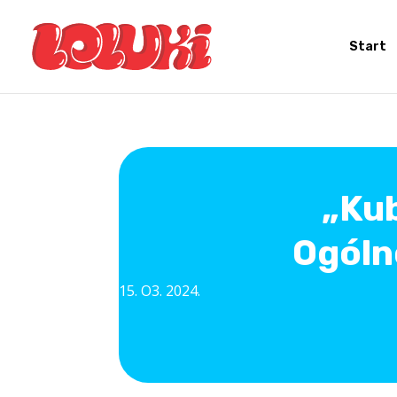
Start
„Kub
Ogóln
15. O3. 2024.