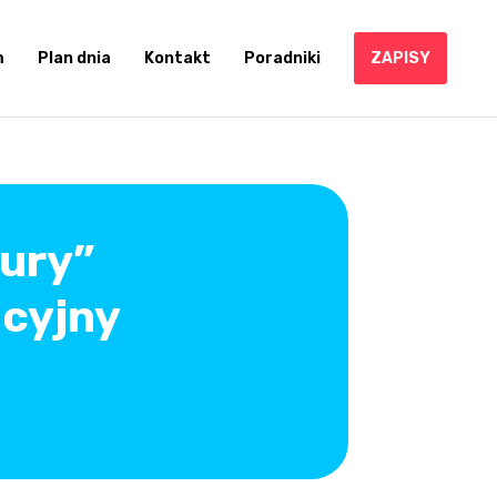
m
Plan dnia
Kontakt
Poradniki
ZAPISY
tury”
acyjny