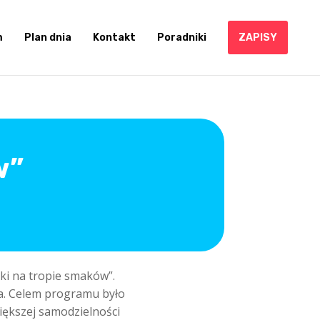
m
Plan dnia
Kontakt
Poradniki
ZAPISY
w”
ki na tropie smaków”.
a. Celem programu było
iększej samodzielności