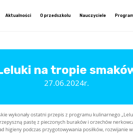
Aktualności
O przedszkolu
Nauczyciele
Progra
Leluki na tropie smakó
27.06.2024r.
eskie wykonały ostatni przepis z programu kulinarnego „Lelu
 przepyszną pastę z pieczonych buraków i orzechów nerkowc
ad higieny podczas przygotowywania posiłków, rozwijanie w