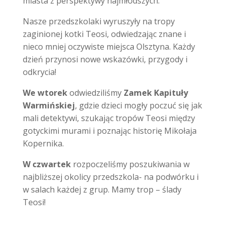
miasta z perspektywy najmłodszych.
Nasze przedszkolaki wyruszyły na tropy
zaginionej kotki Teosi, odwiedzając znane i
nieco mniej oczywiste miejsca Olsztyna. Każdy
dzień przynosi nowe wskazówki, przygody i
odkrycia!
We wtorek
odwiedziliśmy
Zamek Kapituły
Warmińskiej
, gdzie dzieci mogły poczuć się jak
mali detektywi, szukając tropów Teosi między
gotyckimi murami i poznając historię Mikołaja
Kopernika.
W czwartek
rozpoczeliśmy poszukiwania w
najbliższej okolicy przedszkola- na podwórku i
w salach każdej z grup. Mamy trop – ślady
Teosi!