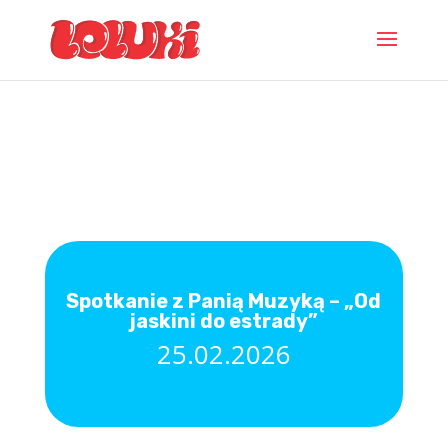
Spotkanie z Panią Muzyką – „Od
jaskini do estrady”
25.02.2026