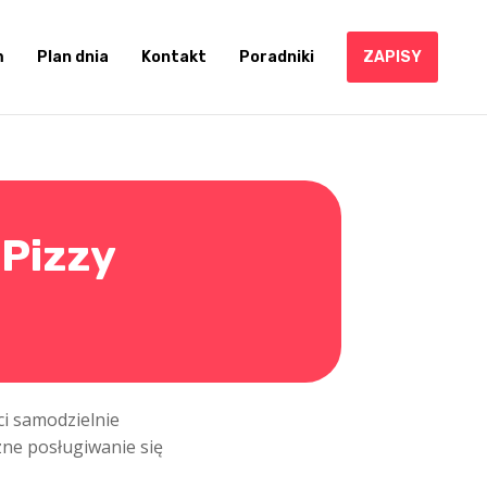
m
Plan dnia
Kontakt
Poradniki
ZAPISY
 Pizzy
ci samodzielnie
zne posługiwanie się