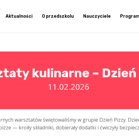
Aktualności
O przedszkolu
Nauczyciele
Progra
taty kulinarne – Dzień
11.02.2026
rnych warsztatów świętowaliśmy w grupie Dzień Pizzy. Dzie
zze — kroiły składniki, dobierały dodatki i ćwiczyły bezpiec