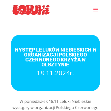
WYSTĘP LELUKÓW NIEBIESKICH W
ORGANIZACJI POLSKIEGO
CZERWONEGO KRZYŻA W
OLSZTYNIE
18.11.2024r.
W poniedziałek 18.11 Leluki Niebieskie
wystąpiły w organizacji Polskiego Czerwonego