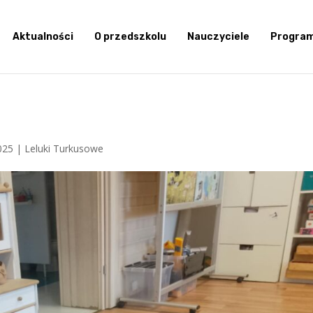
Aktualności
O przedszkolu
Nauczyciele
Progra
025
|
Leluki Turkusowe