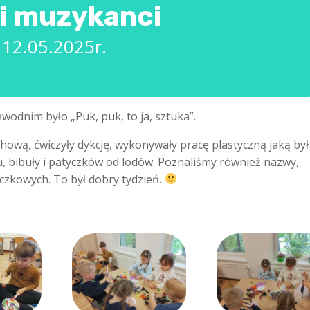
i muzykanci
12.05.2025r.
dnim było „Puk, puk, to ja, sztuka”.
hową, ćwiczyły dykcję, wykonywały pracę plastyczną jaką był
, bibuły i patyczków od lodów. Poznaliśmy również nazwy,
zkowych. To był dobry tydzień.